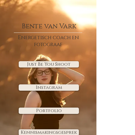
Bente van Vark
Energetisch coach en
fotograaf
Just Be You Shoot
Instagram
Portfolio
Kennismakingsgesprek